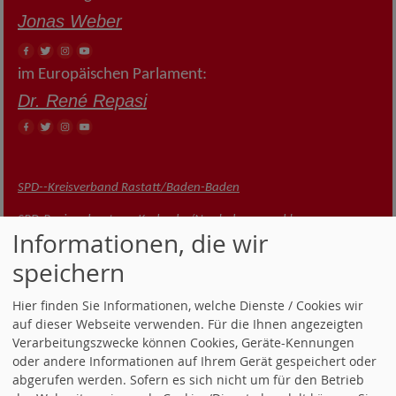
Jonas Weber
im Europäischen Parlament:
Dr. René Repasi
S
PD--Kreisverband Rastatt/Baden-Baden
SPD-Regionalzentrum Karlsruhe/Nordschwarzwald
Informationen, die wir
SPD-Landesverband Baden-Württemberg
speichern
SPD-Landtagsfraktion Ba-Wü
SPD-Parteivorstand / Willy-Brandt-Haus
Hier finden Sie Informationen, welche Dienste / Cookies wir
SPD-Bundestagsfraktion
auf dieser Webseite verwenden. Für die Ihnen angezeigten
Verarbeitungszwecke können Cookies, Geräte-Kennungen
oder andere Informationen auf Ihrem Gerät gespeichert oder
abgerufen werden. Sofern es sich nicht um für den Betrieb
JETZT MITGLIED WERDEN