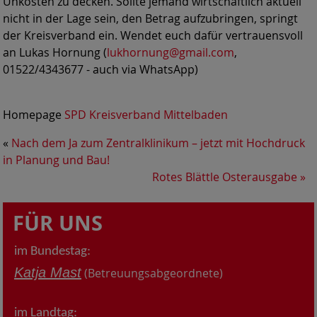
Unkosten zu decken. Sollte jemand wirtschaftlich aktuell
nicht in der Lage sein, den Betrag aufzubringen, springt
der Kreisverband ein. Wendet euch dafür vertrauensvoll
an Lukas Hornung (
lukhornung@gmail.com
,
01522/4343677 - auch via WhatsApp)
Homepage
SPD Kreisverband Mittelbaden
«
Nach dem Ja zum Zentralklinikum – jetzt mit Hochdruck
in Planung und Bau!
Rotes Blättle Osterausgabe
»
FÜR UNS
im Bundestag:
Katja Mast
(Betreuungsabgeordnete)
im Landtag: