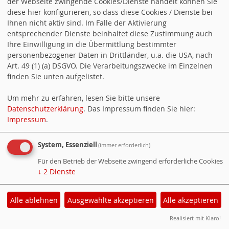
der Webseite zwingende Cookies/Dienste handelt können Sie
diese hier konfigurieren, so dass diese Cookies / Dienste bei
Ihnen nicht aktiv sind. Im Falle der Aktivierung
entsprechender Dienste beinhaltet diese Zustimmung auch
Ihre Einwilligung in die Übermittlung bestimmter
personenbezogener Daten in Drittländer, u.a. die USA, nach
Art. 49 (1) (a) DSGVO. Die Verarbeitungszwecke im Einzelnen
finden Sie unten aufgelistet.
Um mehr zu erfahren, lesen Sie bitte unsere
Datenschutzerklärung
. Das Impressum finden Sie hier:
Impressum
.
Social Media
System, Essenziell
(immer erforderlich)
Folge uns auf
Instagram
und
Facebook
Für den Betrieb der Webseite zwingend erforderliche Cookies
↓
2
Dienste
WebsoziCMS
Cookie-Manager
Alle ablehnen
Ausgewählte akzeptieren
Alle akzeptieren
Datenschutzerklärung
Impressum
Realisiert mit Klaro!